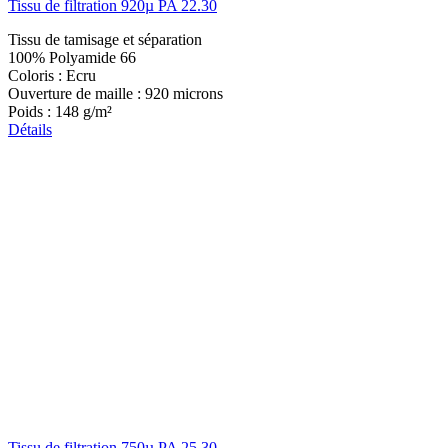
Tissu de filtration 920µ PA 22.30
Tissu de tamisage et séparation
100% Polyamide 66
Coloris : Ecru
Ouverture de maille : 920 microns
Poids : 148 g/m²
Détails
Tissu de filtration 750µ PA 25.30