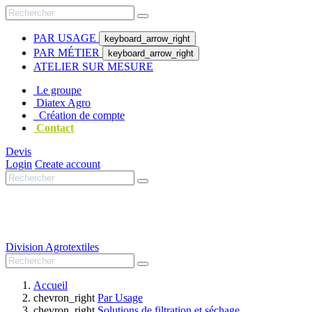
PAR USAGE
keyboard_arrow_right
PAR MÉTIER
keyboard_arrow_right
ATELIER SUR MESURE
Le groupe
Diatex Agro
Création de compte
Contact
Devis
Login
Create account
Division
Agrotextiles
Accueil
chevron_right
Par Usage
chevron_right
Solutions de filtration et séchage